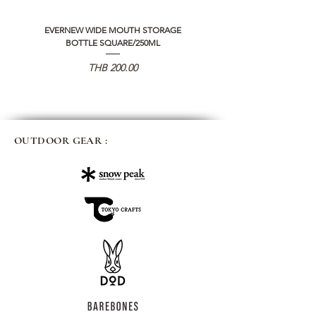
EVERNEW WIDE MOUTH STORAGE
5050 WORKSHOP SILICON C
BOTTLE SQUARE/250ML
REMOTE CONTROLLER 2.0
Price
THB 200.00
OUTDOOR GEAR :