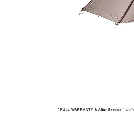
*
FULL WARRANTY & After Service
*
มั่นใ