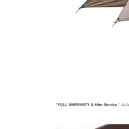
*
FULL WARRANTY & After Service
*
มั่นใ