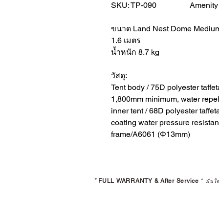
SKU: TP-090 Amenity Dom
ขนาด Land Nest Dome Medium : 
1.6 เมตร
น้ำหนัก 8.7 kg
วัสดุ:
Tent body / 75D polyester taffe
1,800mm minimum, water repell
inner tent / 68D polyester taff
coating water pressure resist
frame/A6061 (Φ13mm)
*
FULL WARRANTY & After Service
*
มั่นใ