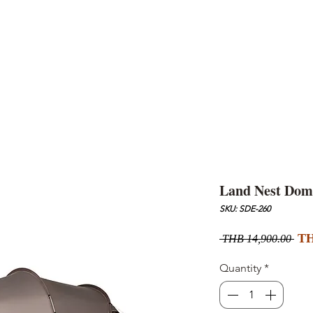
AND
SNOW PEAK
DoD
BAREBONES
CAMP Blog
HOTEL
ค้นหาสิน
Land Nest Do
SKU: SDE-260
Reg
TH
 THB 14,900.00 
Pri
Quantity
*