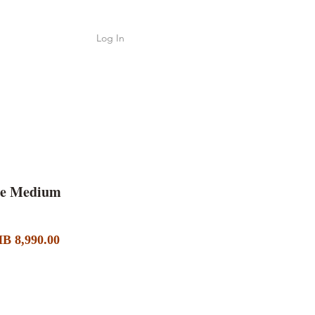
Log In
Shop
ค้า
me Medium
Sale
ular
B 8,990.00
Price
ce