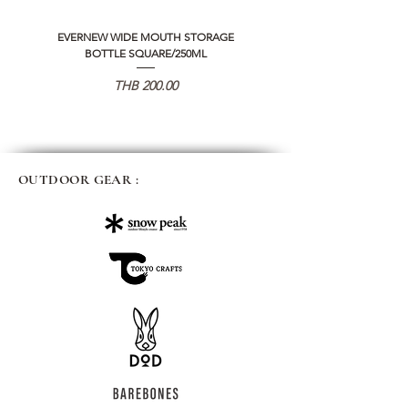
EVERNEW WIDE MOUTH STORAGE
5050 WORKSHOP SILICON C
BOTTLE SQUARE/250ML
REMOTE CONTROLLER 2.0
Price
THB 200.00
OUTDOOR GEAR :