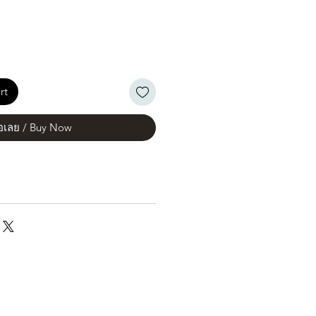
rt
้อเลย / Buy Now