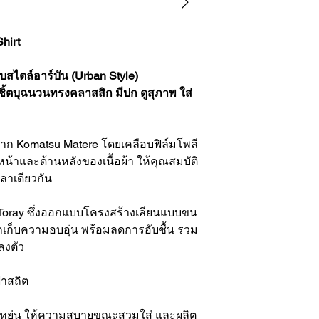
Shirt
กับสไตล์อาร์บัน (Urban Style)
ื้อเชิ้ตบุฉนวนทรงคลาสสิก มีปก ดูสุภาพ ใส่
” จาก Komatsu Matere โดยเคลือบฟิล์มโพลี
หน้าและด้านหลังของเนื้อผ้า ให้คุณสมบัติ
วลาเดียวกัน
ก Toray ซึ่งออกแบบโครงสร้างเลียนแบบขน
กเก็บความอบอุ่น พร้อมลดการอับชื้น รวม
งลงตัว
้าสถิต
วนยืดหยุ่น ให้ความสบายขณะสวมใส่ และผลิต