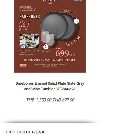
Barebones Enamel Salad Plate Slate Gray
NANGA Canyon Rope Long 
and Wine Tumbler SET-8Aug26
Regular Price
Sale Price
Regular Price
THB 1,330.00
THB 699.00
THB 1,890.00
OUTDOOR GEAR :