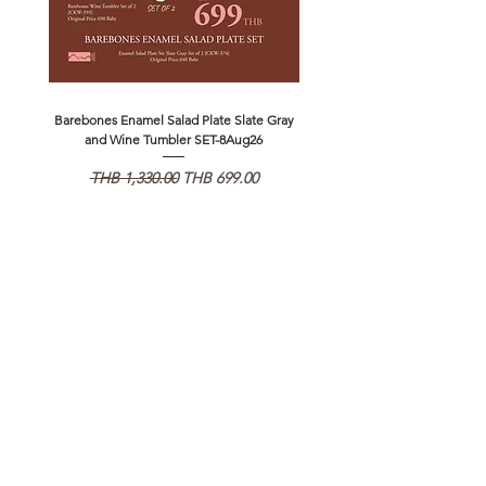
Barebones Enamel Salad Plate Slate Gray
NANGA Canyon Rope Long 
and Wine Tumbler SET-8Aug26
Regular Price
Sale Price
Regular Price
THB 1,330.00
THB 699.00
THB 1,890.00