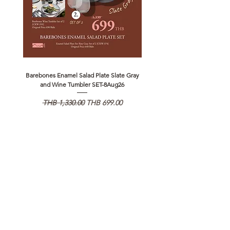
Barebones Enamel Salad Plate Slate Gray
NANGA Canyon Rope Long 
and Wine Tumbler SET-8Aug26
Regular Price
Sale Price
Regular Price
THB 1,330.00
THB 699.00
THB 1,890.00