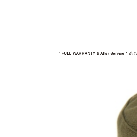
*
FULL WARRANTY & After Service
*
มั่นใ