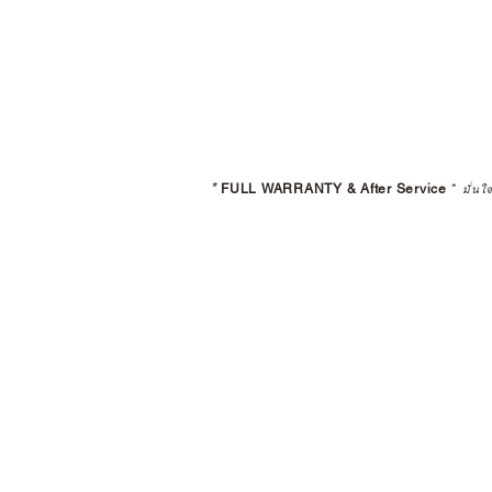
*
FULL WARRANTY & After Service
*
มั่นใ