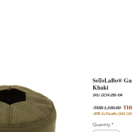
AND
SNOW PEAK
DoD
BAREBONES
CAMP Blog
HOTEL
ค้นหาสิน
SoToLaBo® Gas 
Khaki
SKU: GCW-250-104
Regu
THB
 THB 1,100.00 
Pric
-50% SoToLaBo GAS CA
Quantity
*