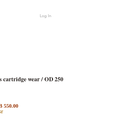
Log In
Shop
ค้า
cartridge wear / OD 250
Sale
lar
 550.00
Price
e
SE