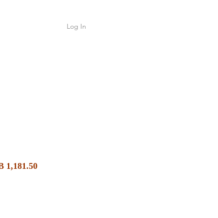
Log In
Shop
ค้า
Sale
lar
 1,181.50
Price
e