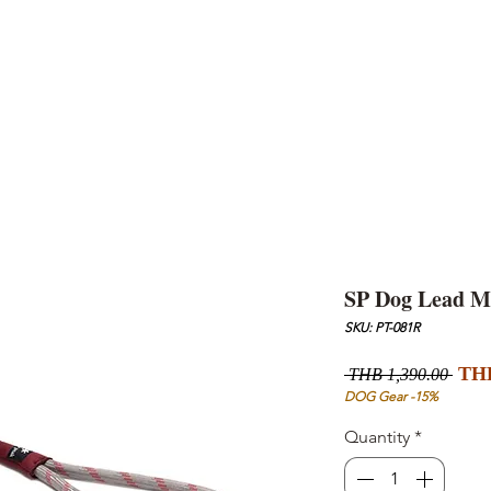
AND
SNOW PEAK
DoD
BAREBONES
CAMP Blog
HOTEL
ค้นหาสิน
SP Dog Lead M
SKU: PT-081R
Regu
THB
 THB 1,390.00 
Pric
DOG Gear -15%
Quantity
*