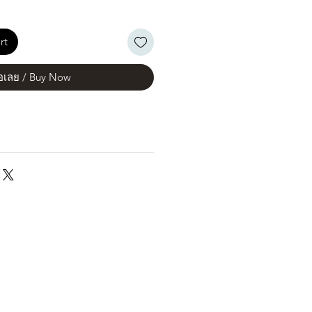
rt
้อเลย / Buy Now