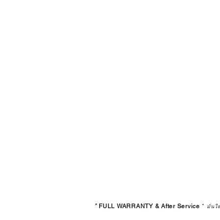
*
FULL WARRANTY & After Service
*
มั่นใ