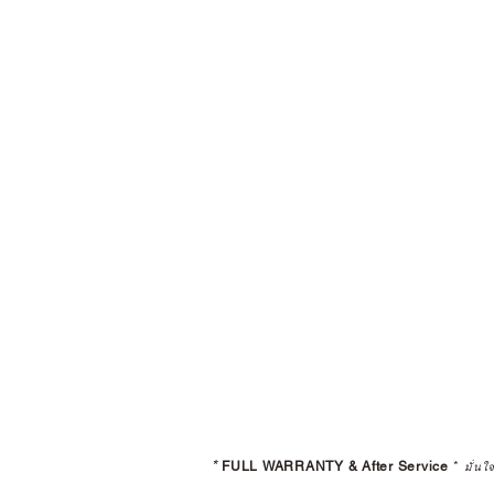
*
FULL WARRANTY & After Service
*
มั่นใ