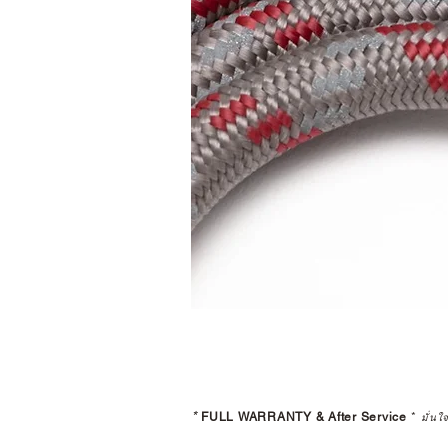
*
FULL WARRANTY & After Service
*
มั่นใ