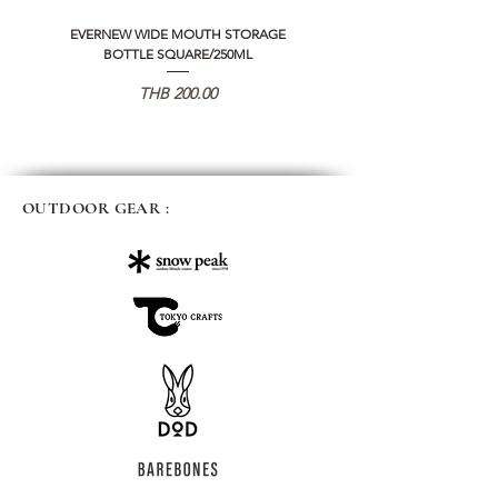
EVERNEW WIDE MOUTH STORAGE
5050 WORKSHOP SILICON C
BOTTLE SQUARE/250ML
REMOTE CONTROLLER 2.0
Price
THB 200.00
OUTDOOR GEAR :