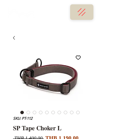
SKU: PT-112
SP Tape Choker L
Sale
Regular
THB 1,190.00
 THB 1,400.00 