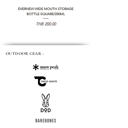
EVERNEW WIDE MOUTH STORAGE
5050 WORKSHOP SILICON C
BOTTLE SQUARE/250ML
REMOTE CONTROLLER 2.0
Price
THB 200.00
OUTDOOR GEAR :