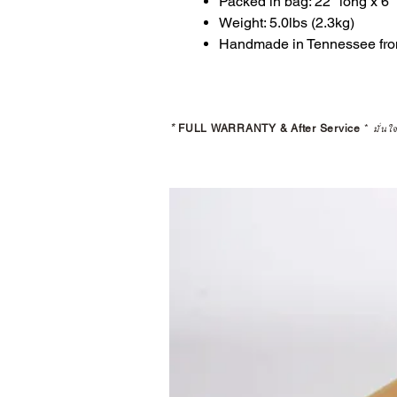
Packed in bag: 22" long x 6"
Weight: 5.0lbs (2.3kg)
Handmade in Tennessee fro
*
FULL WARRANTY & After Service
*
มั่นใ