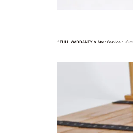
*
FULL WARRANTY & After Service
*
มั่นใ