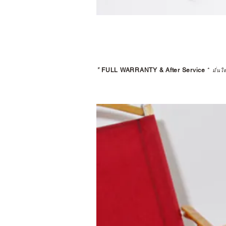
*
FULL WARRANTY & After Service
*
มั่นใ