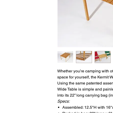
Whether you’re camping with oth
space for yourself, the Kermit W
Using the same patented assemb
Wide Table is simple and painles
into its 22” long carrying bag (i
Specs:
Assembled: 12.5"H with 16"x