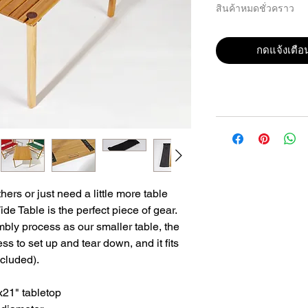
สินค้าหมดชั่วคราว
กดแจ้งเตือน
ers or just need a little more table
ide Table is the perfect piece of gear.
ly process as our smaller table, the
s to set up and tear down, and it fits
ncluded).
21" tabletop