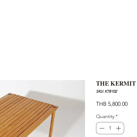
AND
SNOW PEAK
DoD
BAREBONES
CAMP Blog
HOTEL
ค้นหาสิน
THE KERMIT
SKU: KTB102
Pric
THB 5,800.00
Quantity
*