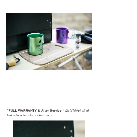
*
FULL WARRANTY & After Service
*
มั่นใจได้กับสินค้ามี
รับประกัน พร้อมบริการหลังการขาย