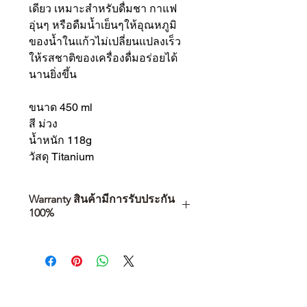
เดียว เหมาะสำหรับดื่มชา กาแฟ
อุ่นๆ หรือดืมน้ำเย็นๆให้อุณหภูมิ
ของน้ำในแก้วไม่เปลี่ยนแปลงเร็ว
ให้รสชาติของเครื่องดื่มอร่อยได้
นานยิ่งขึ้น
ขนาด 450 ml
สี ม่วง
น้ำหนัก 118g
วัสดุ Titanium
Warranty สินค้ามีการรับประกัน
100%
การเลือกซื้อสินค้า ไม่ได้จบแค่วันที่
คุณตัดสินใจซื้อ แต่รวมไปถึง
“ประสบการณ์หลังการใช้งาน” ใน
ระยะยาวด้วยเช่นกัน