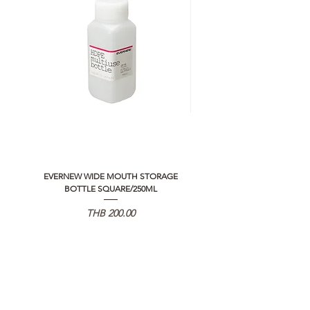
EVERNEW WIDE MOUTH STORAGE
5050 WORKSHOP SILICON C
BOTTLE SQUARE/250ML
REMOTE CONTROLLER 2.0
Price
THB 200.00