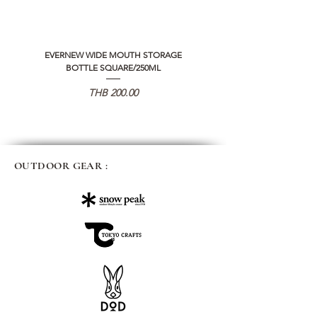
EVERNEW WIDE MOUTH STORAGE
5050 WORKSHOP SILICON C
BOTTLE SQUARE/250ML
REMOTE CONTROLLER 2.0
Price
THB 200.00
OUTDOOR GEAR :