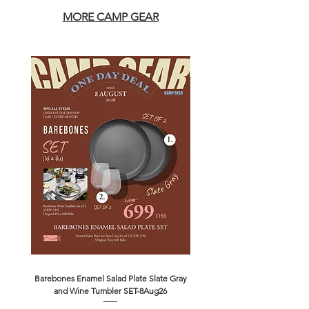
MORE CAMP GEAR
Barebones Enamel Salad Plate Slate Gray
NANGA Canyon Rope Long 
and Wine Tumbler SET-8Aug26