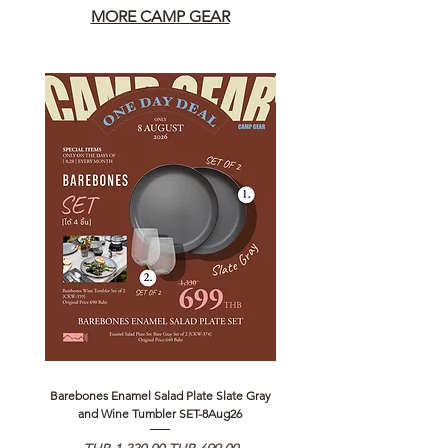
MORE CAMP GEAR
Barebones Enamel Salad Plate Slate Gray
NANGA Canyon Rope Long 
and Wine Tumbler SET-8Aug26
Regular Price
Sale Price
Regular Price