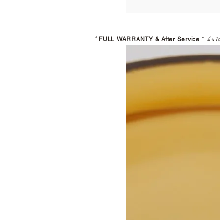
*
FULL WARRANTY & After Service
*
มั่นใ