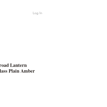
Log In
Shop
ค้า
road Lantern
lass Plain Amber
e