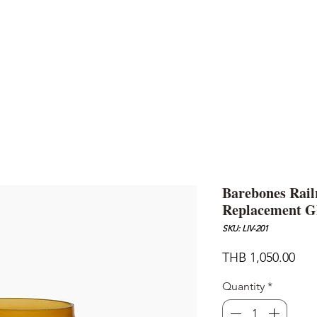
AND
SNOW PEAK
DoD
BAREBONES
CAMP Blog
HOTEL
ค้นหาสิน
Barebones Rail
Replacement G
SKU: LIV-201
Pric
THB 1,050.00
Quantity
*