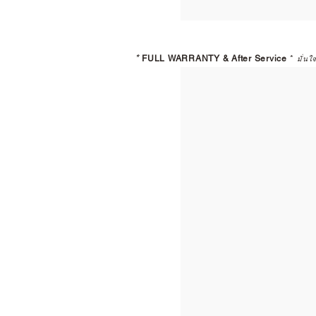
*
FULL WARRANTY & After Service
*
มั่นใ