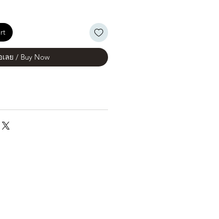
rt
้อเลย / Buy Now