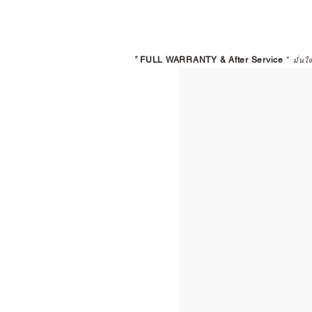
*
FULL WARRANTY & After Service
*
มั่นใ