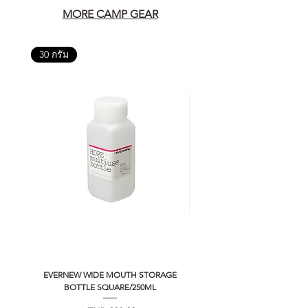
MORE CAMP GEAR
30 กรัม
EVERNEW WIDE MOUTH STORAGE
5050 WORKSHOP SILICON C
BOTTLE SQUARE/250ML
REMOTE CONTROLLER 2.0