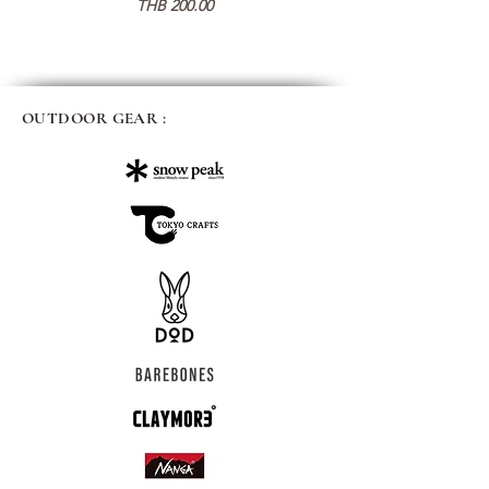
Price
THB 200.00
OUTDOOR GEAR :