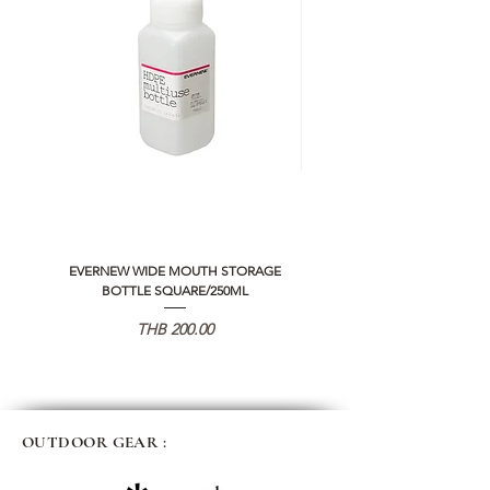
EVERNEW WIDE MOUTH STORAGE
5050 WORKSHOP SILICON C
BOTTLE SQUARE/250ML
REMOTE CONTROLLER 2.0
Price
THB 200.00
OUTDOOR GEAR :