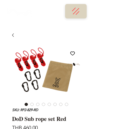
SKU: RP2-829-RD
DoD Sub rope set Red
Price
THB 460.00