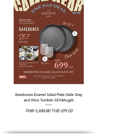
Barebones Enamel Salad Plate Slate Gray
NANGA Canyon Rope Long 
and Wine Tumbler SET-8Aug26
Regular Price
Sale Price
Regular Price
THB 1,330.00
THB 699.00
THB 1,890.00