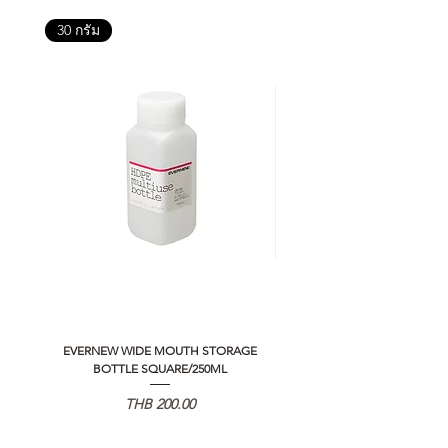
30 กรัม
EVERNEW WIDE MOUTH STORAGE
5050 WORKSHOP SILICON C
BOTTLE SQUARE/250ML
REMOTE CONTROLLER 2.0
Price
THB 200.00