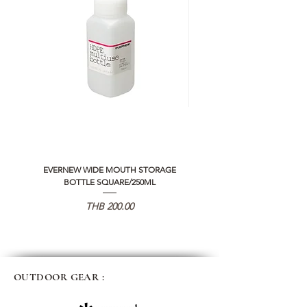
EVERNEW WIDE MOUTH STORAGE
5050 WORKSHOP SILICON C
BOTTLE SQUARE/250ML
REMOTE CONTROLLER 2.0
Price
THB 200.00
OUTDOOR GEAR :