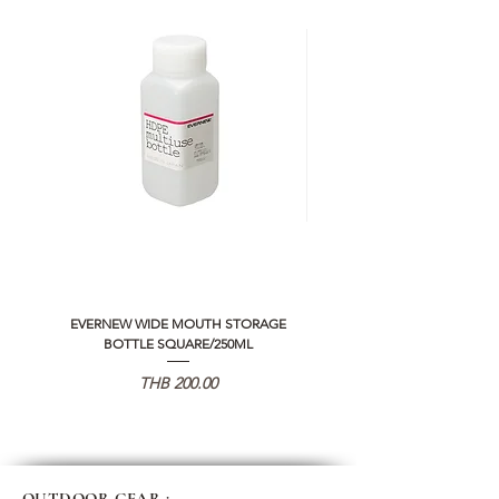
EVERNEW WIDE MOUTH STORAGE
5050 WORKSHOP SILICON C
BOTTLE SQUARE/250ML
REMOTE CONTROLLER 2.0
Price
THB 200.00
OUTDOOR GEAR :