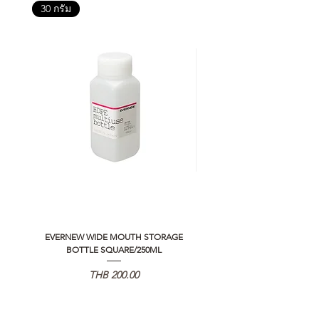
30 กรัม
EVERNEW WIDE MOUTH STORAGE
5050 WORKSHOP SILICON C
BOTTLE SQUARE/250ML
REMOTE CONTROLLER 2.0
Price
THB 200.00