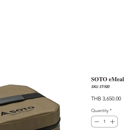
AND
SNOW PEAK
DoD
BAREBONES
CAMP Blog
HOTEL
ค้นหาสิน
SOTO eMeal
SKU: ST-920
Pric
THB 3,650.00
Quantity
*