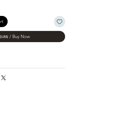
rt
้อเลย / Buy Now