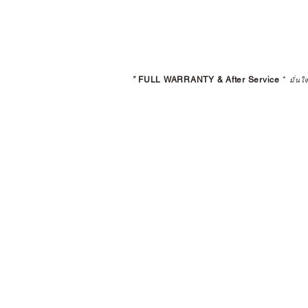
*
FULL WARRANTY & After Service
*
มั่นใ