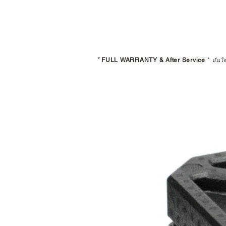
*
FULL WARRANTY & After Service
*
มั่นใ