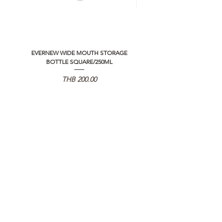
EVERNEW WIDE MOUTH STORAGE
5050 WORKSHOP SILICON C
BOTTLE SQUARE/250ML
REMOTE CONTROLLER 2.0
Price
THB 200.00