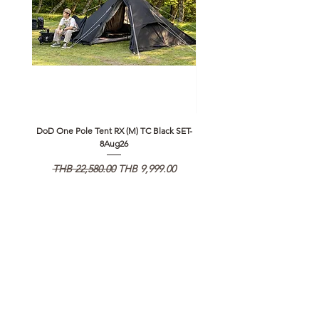
DoD One Pole Tent RX (M) TC Black SET-
Klattermusen Algir Accessory B
8Aug26
Regular Price
Sale Price
Regular Price
THB 22,580.00
THB 9,999.00
THB 1,950.00