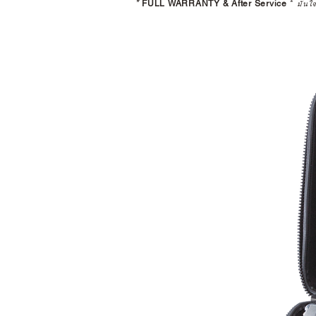
*
FULL WARRANTY & After Service
*
มั่นใ