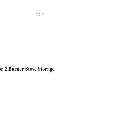
Log In
Shop
ค้า
 2 Burner Stove Storage
e