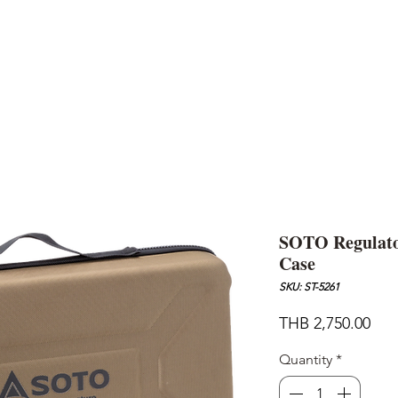
AND
SNOW PEAK
DoD
BAREBONES
CAMP Blog
HOTEL
ค้นหาสิน
SOTO Regulator
Case
SKU: ST-5261
Pric
THB 2,750.00
Quantity
*