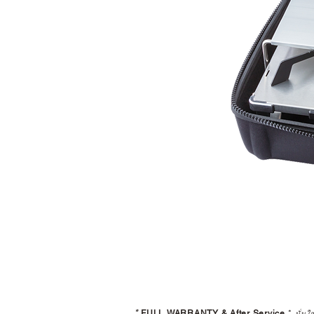
*
FULL WARRANTY & After Service
*
มั่นใ