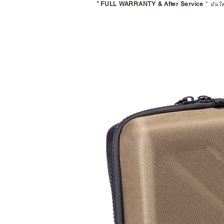
*
FULL WARRANTY & After Service
*
มั่นใ