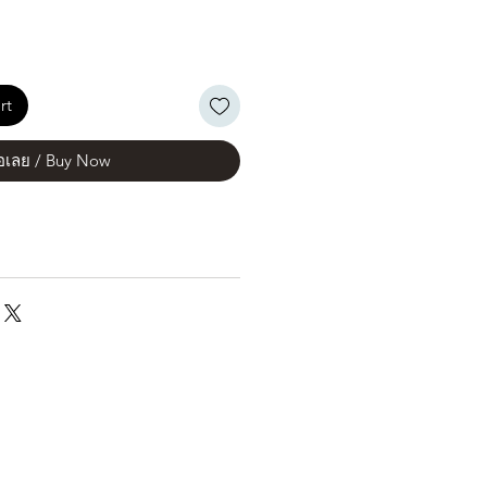
rt
้อเลย / Buy Now