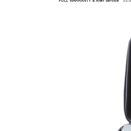
*
FULL WARRANTY & After Service
*
มั่นใ