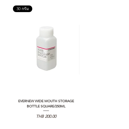
30 กรัม
EVERNEW WIDE MOUTH STORAGE
5050 WORKSHOP SILICON C
BOTTLE SQUARE/250ML
REMOTE CONTROLLER 2.0
Price
THB 200.00