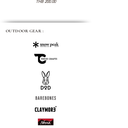
Price
THB 200.00
OUTDOOR GEAR :