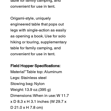
table for family camping, and
convenient for use in tent.
Origami-style, uniquely
engineered table that pops out
legs with single-action as easily
as opening a book. Use for solo
hiking or touring, supplementary
table for family camping, and
convenient for use in tent.
Field Hopper Specifications:
Material” Table top: Aluminum
Legs: Stainless steel
Stowing bag: Nylon
Weight: 13.9 oz.(395 g)
Dimensions: When in use: W 11.7
x D 8.3 x H 3.1 inches (W 29.7 x
D 21.0 x H 7.8 cm)