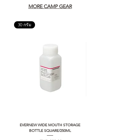
MORE CAMP GEAR
30 กรัม
EVERNEW WIDE MOUTH STORAGE
5050 WORKSHOP SILICON C
BOTTLE SQUARE/250ML
REMOTE CONTROLLER 2.0