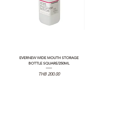
EVERNEW WIDE MOUTH STORAGE
5050 WORKSHOP SILICON C
BOTTLE SQUARE/250ML
REMOTE CONTROLLER 2.0
Price
THB 200.00