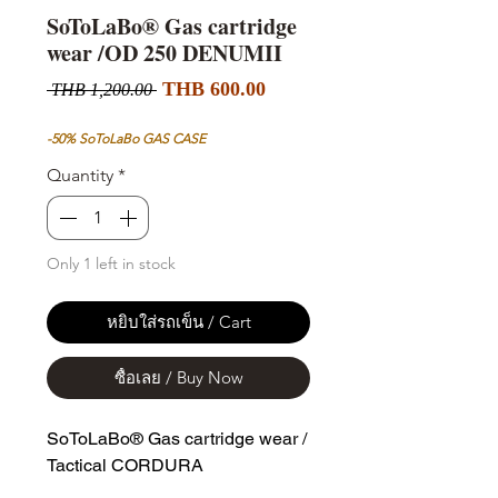
SoToLaBo® Gas cartridge
wear /OD 250 DENUMII
Sale
Regular
THB 600.00
 THB 1,200.00 
Price
Price
-50% SoToLaBo GAS CASE
Quantity
*
Only 1 left in stock
หยิบใส่รถเข็น / Cart
ซื้อเลย / Buy Now
SoToLaBo® Gas cartridge wear /
Tactical CORDURA