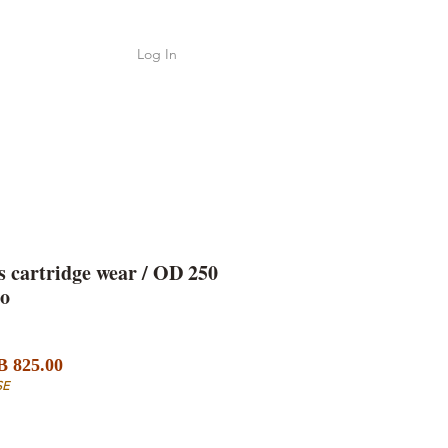
Log In
Shop
ค้า
cartridge wear / OD 250
o
Sale
lar
 825.00
Price
e
SE