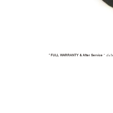
*
FULL WARRANTY & After Service
*
มั่นใ