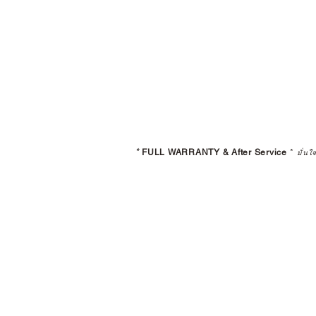
*
FULL WARRANTY & After Service
*
มั่นใ