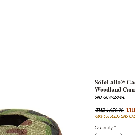
AND
SNOW PEAK
DoD
BAREBONES
CAMP Blog
HOTEL
ค้นหาสิน
SoToLaBo® Gas 
Woodland Cam
SKU: GCW-250-WL
Regu
THB
 THB 1,650.00 
Pric
-50% SoToLaBo GAS CA
Quantity
*