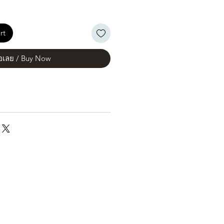
rt
้อเลย / Buy Now