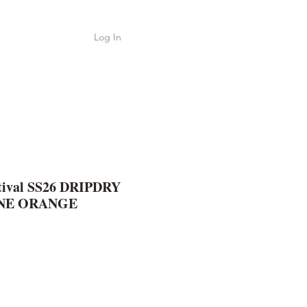
Log In
Shop
ค้า
stival SS26 DRIPDRY
 ONE ORANGE