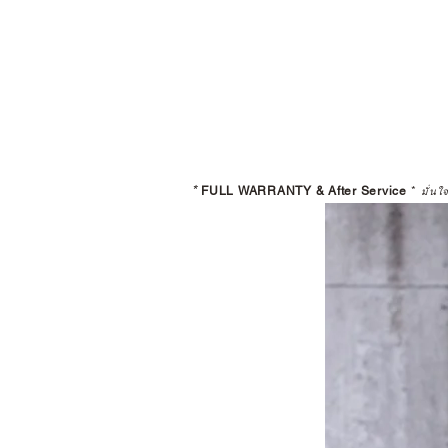
*
FULL WARRANTY & After Service
*
มั่นใ