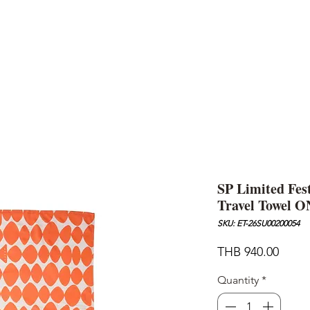
AND
SNOW PEAK
DoD
BAREBONES
CAMP Blog
HOTEL
ค้นหาสิน
SP Limited Fe
Travel Towel
SKU: ET-26SU00200054
Price
THB 940.00
Quantity
*