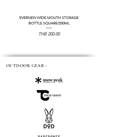
EVERNEW WIDE MOUTH STORAGE
5050 WORKSHOP SILICON C
BOTTLE SQUARE/250ML
REMOTE CONTROLLER 2.0
Price
THB 200.00
OUTDOOR GEAR :