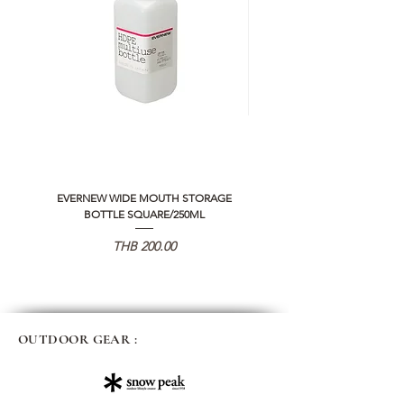
EVERNEW WIDE MOUTH STORAGE
5050 WORKSHOP SILICON C
BOTTLE SQUARE/250ML
REMOTE CONTROLLER 2.0
Price
THB 200.00
OUTDOOR GEAR :