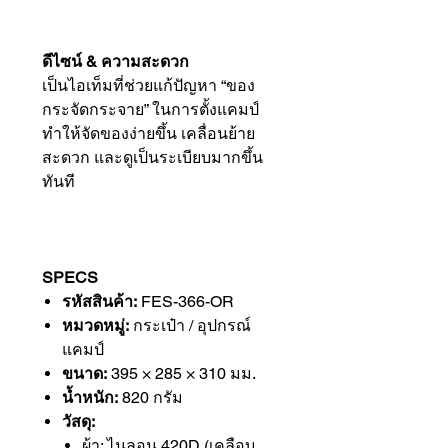
ดีไซน์ & ความสะดวก
เป็นไอเท็มที่ช่วยแก้ปัญหา “ของ
กระจัดกระจาย” ในการตั้งแคมป์
ทำให้จัดของง่ายขึ้น เคลื่อนย้าย
สะดวก และดูเป็นระเบียบมากขึ้น
ทันที
SPECS
รหัสสินค้า:
FES-366-OR
หมวดหมู่:
กระเป๋า / อุปกรณ์
แคมป์
ขนาด:
395 × 285 × 310 มม.
น้ำหนัก:
820 กรัม
วัสดุ:
ผ้า: ไนลอน 420D (เคลือบ