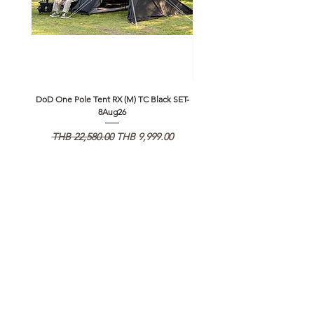
DoD One Pole Tent RX (M) TC Black SET-
Klattermusen Algir Accessory B
8Aug26
Regular Price
Sale Price
Regular Price
THB 22,580.00
THB 9,999.00
THB 1,950.00