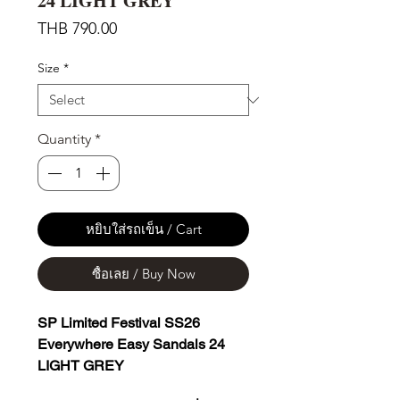
24 LIGHT GREY
Price
THB 790.00
Size
*
Quantity
*
หยิบใส่รถเข็น / Cart
ซื้อเลย / Buy Now
SP Limited Festival SS26
Everywhere Easy Sandals 24
LIGHT GREY