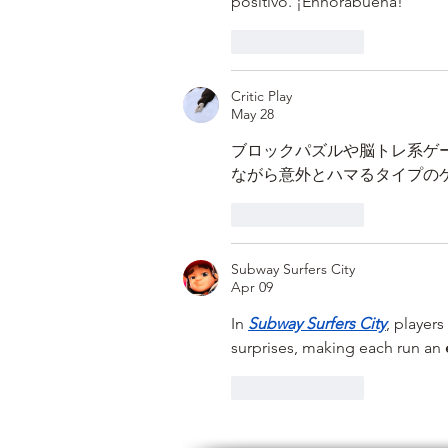
positivo. ¡Enhorabuena!
Like
Reply
Critic Play
May 28
ブロックパズルや脳トレ系ゲ
ながら意外とハマるタイプの
Like
Reply
Subway Surfers City
Apr 09
In 
Subway Surfers City
, players
surprises, making each run an 
Like
Reply