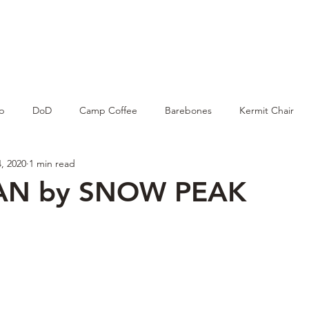
AND
SNOW PEAK
DoD
BAREBONES
CAMP Blog
HOTEL
ค้นหาสิน
p
DoD
Camp Coffee
Barebones
Kermit Chair
, 2020
1 min read
N by SNOW PEAK