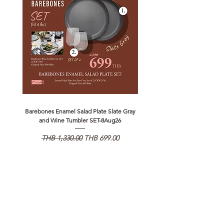
Barebones Enamel Salad Plate Slate Gray
NANGA Canyon Rope Long 
and Wine Tumbler SET-8Aug26
Regular Price
Sale Price
Regular Price
THB 1,330.00
THB 699.00
THB 1,890.00