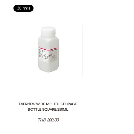
30 กรัม
EVERNEW WIDE MOUTH STORAGE
5050 WORKSHOP SILICON C
BOTTLE SQUARE/250ML
REMOTE CONTROLLER 2.0
Price
THB 200.00