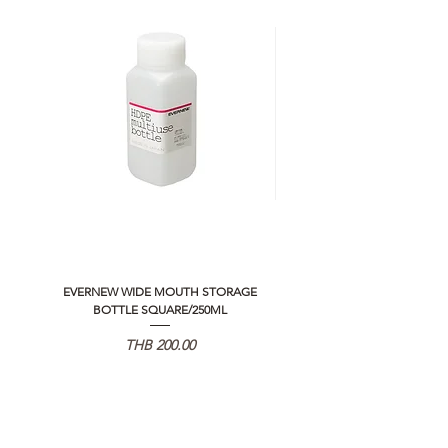
EVERNEW WIDE MOUTH STORAGE
5050 WORKSHOP SILICON C
BOTTLE SQUARE/250ML
REMOTE CONTROLLER 2.0
Price
THB 200.00