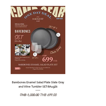
Barebones Enamel Salad Plate Slate Gray
NANGA Canyon Rope Long 
and Wine Tumbler SET-8Aug26
Regular Price
Sale Price
Regular Price
THB 1,330.00
THB 699.00
THB 1,890.00