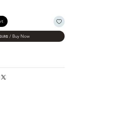
rt
้อเลย / Buy Now