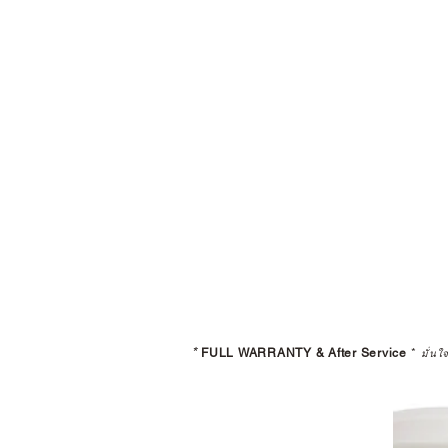
*
FULL WARRANTY & After Service
*
มั่นใ