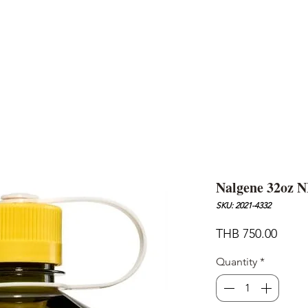
AND
SNOW PEAK
DoD
BAREBONES
CAMP Blog
HOTEL
ค้นหาสิน
Nalgene 32oz N
SKU: 2021-4332
Price
THB 750.00
Quantity
*