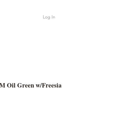
Log In
Shop
ค้า
M Oil Green w/Freesia