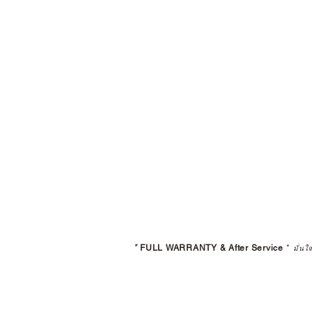
*
FULL WARRANTY & After Service
*
มั่นใ