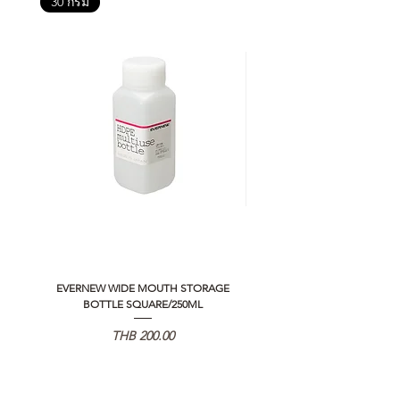
30 กรัม
EVERNEW WIDE MOUTH STORAGE
5050 WORKSHOP SILICON C
BOTTLE SQUARE/250ML
REMOTE CONTROLLER 2.0
Price
THB 200.00