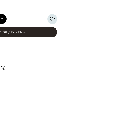
rt
้อเลย / Buy Now