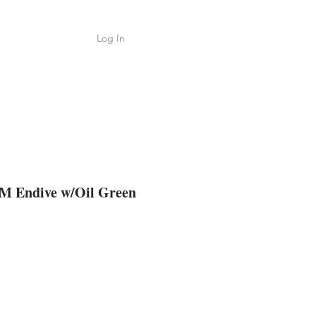
Log In
Shop
ค้า
NM Endive w/Oil Green