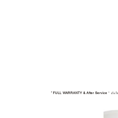
*
FULL WARRANTY & After Service
*
มั่นใ