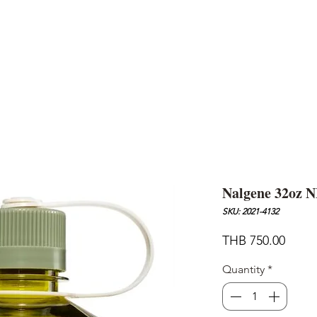
AND
SNOW PEAK
DoD
BAREBONES
CAMP Blog
HOTEL
ค้นหาสิน
Nalgene 32oz 
SKU: 2021-4132
Price
THB 750.00
Quantity
*