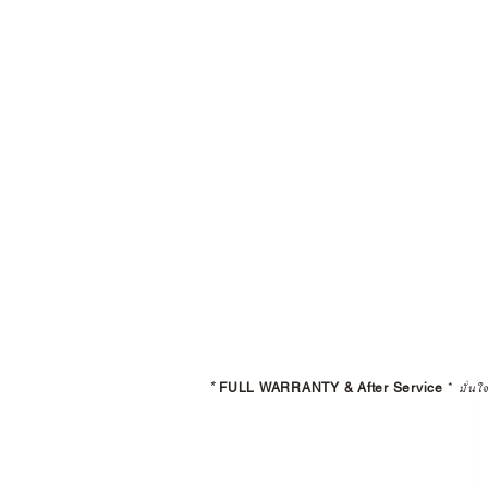
*
FULL WARRANTY & After Service
*
มั่นใ