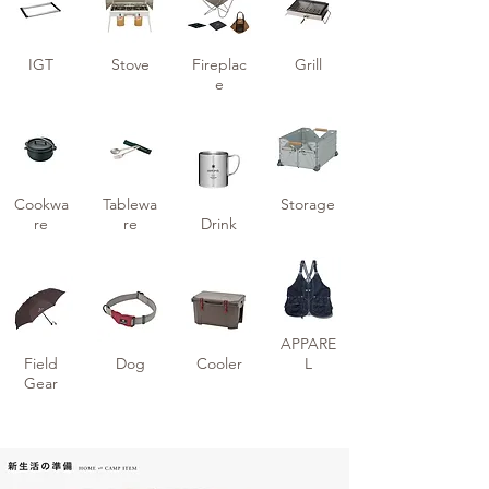
IGT
Stove
Fireplac
Grill
e
Cookwa
Tablewa
Storage
re
re
Drink
APPARE
Field
Dog
Cooler
L
Gear