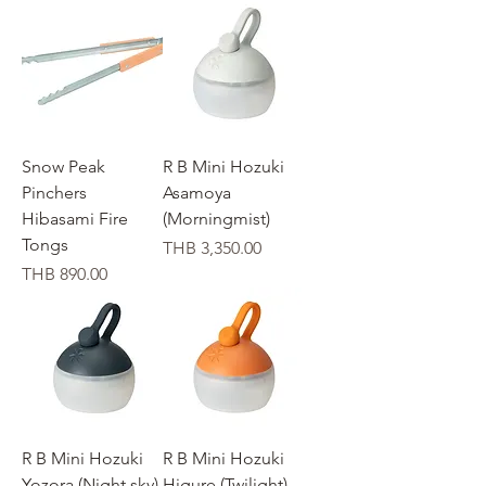
Snow Peak
R B Mini Hozuki
Pinchers
Asamoya
Hibasami Fire
(Morningmist)
Tongs
Price
THB 3,350.00
Price
THB 890.00
R B Mini Hozuki
R B Mini Hozuki
Yozora (Night sky)
Higure (Twilight)