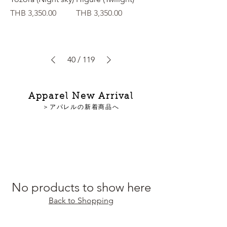
Price
Price
THB 3,350.00
THB 3,350.00
40
/
119
Apparel New Arrival
＞アパレルの新着商品へ
No products to show here
Back to Shopping