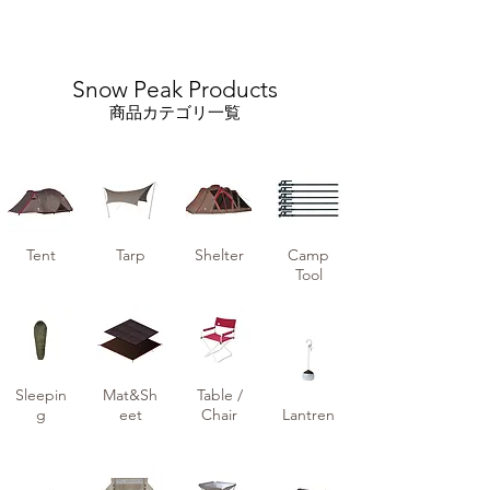
Snow Peak Products
商品カテゴリ一覧
Tent
Tarp
Shelter
Camp
Tool
Sleepin
Mat&Sh
Table /
g
eet
Chair
Lantren